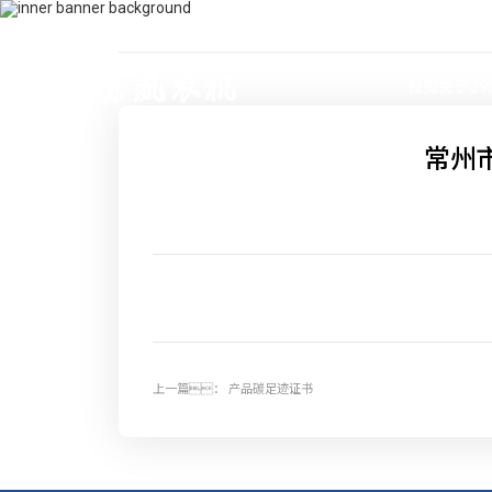
400-115-2288
dfam@xcsv.com.cn
首页
关于J
常州
上一篇：
产品碳足迹证书