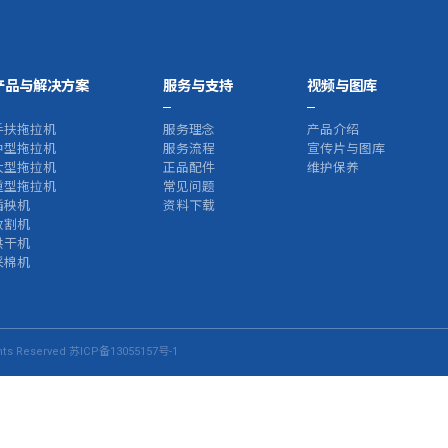
产品与解决方案
服务与支持
视频与图库
手扶拖拉机
服务理念
产品介绍
中型拖拉机
服务流程
宣传片与图库
大型拖拉机
正品配件
维护保养
重型拖拉机
常见问题
插秧机
资料下载
收割机
烘干机
采棉机
s Reserved
苏ICP备13055157号-1