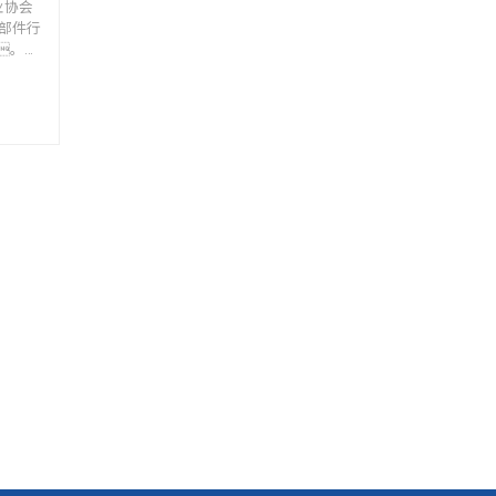
业协会
零部件行
。中
业机械
集团有
宏出席
庚院
青副会
会
农机主
了本次
集团有