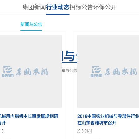
集团新闻
行业动态
招标公告
环保公开
9国际站登录
新闻与公告
产品与解决方案
服务与支持
视频与图库
研发与生产
新闻与公告
首页
»
新闻与公告
»
行业动态
机械用内燃机中长期发展规划研
2018中国农业机械与零部件行
召开
在山东省潍坊市召开
-18
2018-09-18