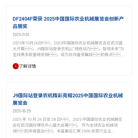
主题的平台上，分享中国农机务实创新的成果和传
递民族品牌全球影响力。…
DF2404F荣获 2025中国国际农业机械展览会创新产
品银奖
2025-11-01
2025年10月26日，2025中国国际农业机械展览会在武汉盛
大开幕。J9国际站登录农机以“绿色动力，智领未来”为
主线携多款重磅亮相，成为现场备受瞩目的焦点。
J9国际站登录农机本次展会展出的 DF2404（F）混动拖拉
了解详情
机在众多参展产品中脱颖而出，斩获 “创新产品银奖”，
且是15名获奖企业中唯一一款新能源拖拉机产品！这一荣誉
不仅是对J9国际站登录农机技术创新实力的高度认可，
更是其在农业机械新能源领域探索成果的有力见证。
本次获奖…
J9国际站登录农机精彩亮相2025中国国际农业机械
展览会
2025-10-29
2025 年 10 月 26 日至 28 日，2025 中国国际农业机械展览
会在武汉国际博览中心盛大启幕。 作为全球农业机械领
域的年度盛会，本届展会汇聚 2500 余家行业企
业，覆盖 25 万平方米展示面积，吸引全球 20 余万人次