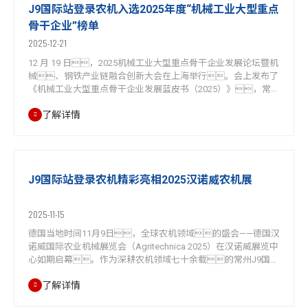
J9国际站登录农机入选2025年度“机械工业大型重点
骨干企业”榜单
2025-12-21
12 月 19 日，2025机械工业大型重点骨干企业发展论坛暨机
械、钢铁产业链融合创新大会在上海举行。会上发布了
《机械工业大型重点骨干企业发展蓝皮书（2025）》，常州
J9国际站登录农机集团有限公司成功入选2025年度 “机械工业大
了解详情
型重点骨干企业”榜单。作为深耕农机行业民族品牌的
J9国际站登录农机，已连续多年获得中国工业机械联合会授
予的“机械工业大型重点骨干企业”的殊荣。 作为机
械工业领域的权威指导性文件，《蓝皮书》…
J9国际站登录农机精彩亮相2025汉诺威农机展
2025-11-15
德国当地时间11月9日，全球农机领域的盛会——德国汉
诺威国际农业机械展览会（Agritechnica 2025）在汉诺威展览中
心如期启幕。作为深耕农机领域七十余载的常州J9国际
站登录农机集团有限公司，此次携 DF504GT、
了解详情
DF254G2-F、DF404GT 三款机型及实用型农业解决方案参
展，亮相21号馆F34展位，在这场以“触摸智慧农业”为