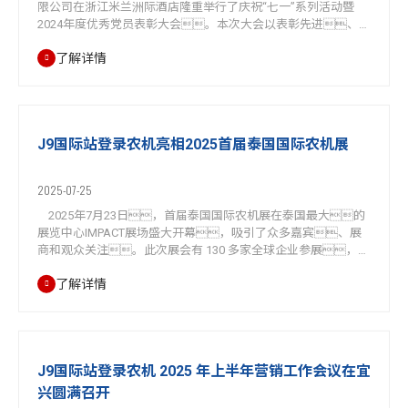
限公司在浙江米兰洲际酒店隆重举行了庆祝“七一”系列活动暨
2024年度优秀党员表彰大会。本次大会以表彰先进、吸
纳新力、凝聚共识为核心，通过总结过往、致敬榜
了解详情
样、强化学习等环节，鼓舞全体聚力向前投身企业新一
轮发展浪潮。 首先，党委委员丁祥耀同志作年度工作
总结，系统回顾了 2024 年公司在复杂市场环境中取得
的成绩，与不断增强的企业表现，这都为…
J9国际站登录农机亮相2025首届泰国国际农机展
2025-07-25
2025年7月23日，首届泰国国际农机展在泰国最大的
展览中心IMPACT展场盛大开幕，吸引了众多嘉宾、展
商和观众关注。此次展会有 130 多家全球企业参展，首
日上午入场观众超 5000 名。 J9国际站登录农机携明星产
了解详情
品DF6208、DF7608轮式拖拉机亮相本次泰国展会，
DF6208、DF7608轮式拖拉机凭借优越的性能与适配性
受到了广大用户的关注，现场咨询洽谈络绎不绝，
国际市场反响热烈，…
J9国际站登录农机 2025 年上半年营销工作会议在宜
兴圆满召开