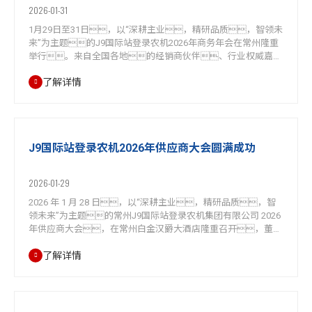
2026-01-31
1月29日至31日，以“深耕主业，精研品质，智领未
来”为主题的J9国际站登录农机2026年商务年会在常州隆重
举行。来自全国各地的经销商伙伴、行业权威嘉宾
齐聚一堂，共探行业发展新路径，共绘合作共赢新蓝
了解详情
图。 2025年农机行业迎来技术迭代加速、市场需求升
级的转型期，J9国际站登录农机聚焦核心赛道，在
多技术路线产品研发、服务模式创新、品牌传播升级等
方面持续发力，逆势实现市场份额稳步提升，展现出强
劲的发展韧性。1月29日签到…
J9国际站登录农机2026年供应商大会圆满成功
2026-01-29
2026 年 1 月 28 日，以“深耕主业，精研品质，智
领未来”为主题的常州J9国际站登录农机集团有限公司 2026
年供应商大会，在常州白金汉爵大酒店隆重召开，董事
长宣碧华、副董事长宣成及公司各中心负责人、核心管
了解详情
理团队出席大会，与来自全国各地的 300 余家供应商代
表齐聚一堂，共商合作大计，共绘发展蓝图。 当
日下午 14 时，大会在庄重的氛围中正式拉开帷
幕。本次大会由采购中心主任顾晓明主持。首先，
管理中…